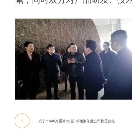
咸宁市600万重奖“功臣” 羊楼洞茶业公司摘星折桂